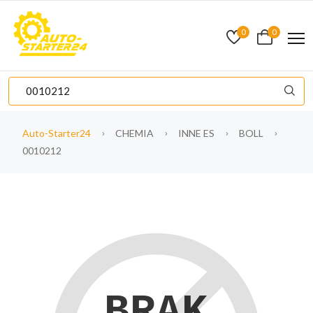
0
0
Auto-Starter24
CHEMIA
INNE ES
BOLL
0010212