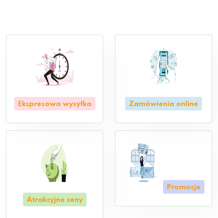
Ekspresowa wysyłka
Zamówienia online
Promocje
Atrakcyjne ceny