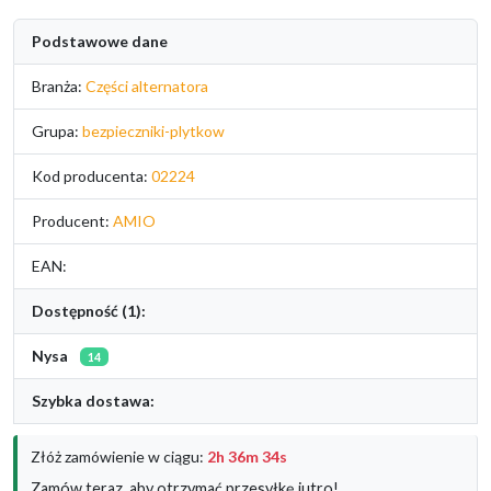
Podstawowe dane
Branża:
Części alternatora
Grupa:
bezpieczniki-plytkow
Kod producenta:
02224
Producent:
AMIO
EAN:
Dostępność (1):
Nysa
14
Szybka dostawa:
Złóż zamówienie w ciągu:
2h 36m 34s
Zamów teraz, aby otrzymać przesyłkę jutro!