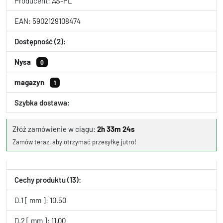
Producent:
AS-PL
EAN:
5902129108474
Dostępność (2):
Nysa
0
magazyn
1
Szybka dostawa:
Złóż zamówienie w ciągu:
2h 33m 24s
Zamów teraz, aby otrzymać przesyłkę jutro!
Cechy produktu (13):
D.1 [ mm ]:
10.50
D.2 [ mm ]:
11.00