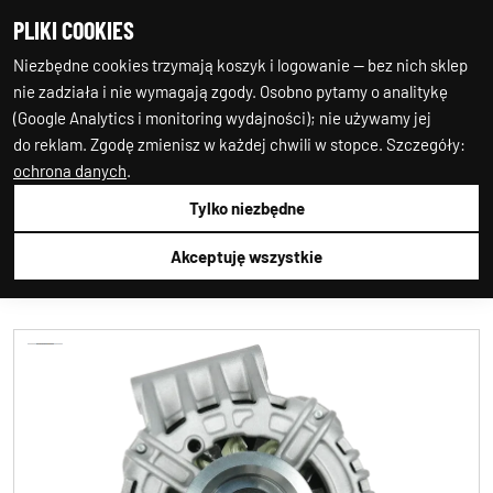
PLIKI COOKIES
0
0
Niezbędne cookies trzymają koszyk i logowanie — bez nich sklep
nie zadziała i nie wymagają zgody. Osobno pytamy o analitykę
(Google Analytics i monitoring wydajności); nie używamy jej
do reklam. Zgodę zmienisz w każdej chwili w stopce. Szczegóły:
ochrona danych
.
Tylko niezbędne
Auto-Starter24
1.ALTERNATOR
1.ALTERNATOR
AS-PL
A0693S
Akceptuję wszystkie