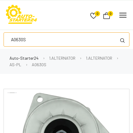
0
0
Auto-Starter24
1.ALTERNATOR
1.ALTERNATOR
AS-PL
A0630S