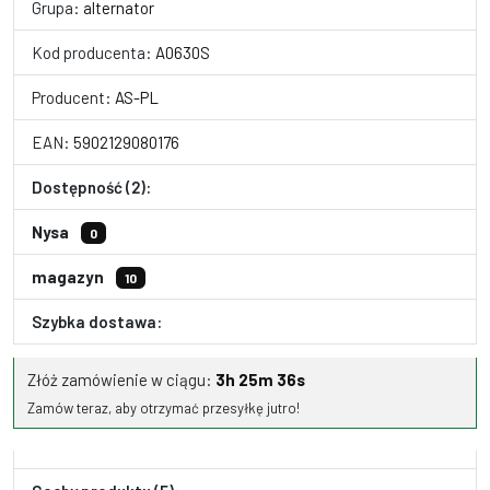
Grupa:
alternator
Kod producenta:
A0630S
Producent:
AS-PL
EAN:
5902129080176
Dostępność (2):
Nysa
0
magazyn
10
Szybka dostawa:
Złóż zamówienie w ciągu:
3h 25m 35s
Zamów teraz, aby otrzymać przesyłkę jutro!