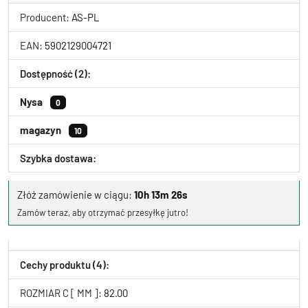
Producent:
AS-PL
EAN:
5902129004721
Dostępność (2):
Nysa
0
magazyn
10
Szybka dostawa:
Złóż zamówienie w ciągu:
10h 13m 25s
Zamów teraz, aby otrzymać przesyłkę jutro!
Cechy produktu (4):
ROZMIAR C [ MM ]:
82.00