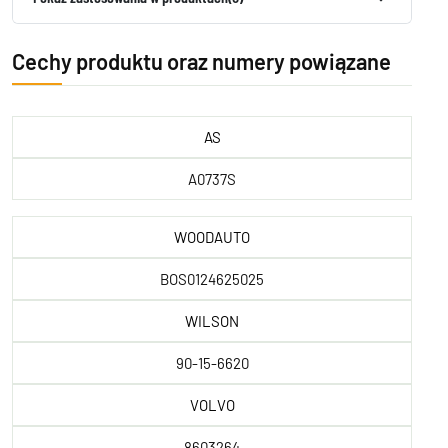
Cechy produktu oraz numery powiązane
AS
A0737S
WOODAUTO
BOS0124625025
WILSON
90-15-6620
VOLVO
8603264