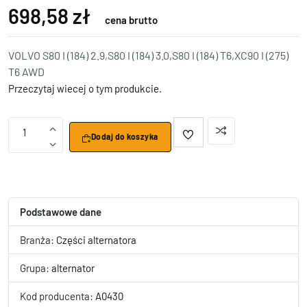
698,58 zł
cena brutto
VOLVO S80 I (184) 2.9,S80 I (184) 3.0,S80 I (184) T6,XC90 I (275)
T6 AWD
Przeczytaj wiecej o tym produkcie.
1
Dodaj do koszyka
Podstawowe dane
Branża:
Części alternatora
Grupa:
alternator
Kod producenta:
A0430