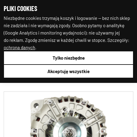
PLIKI COOKIES
0
0
Niezbędne cookies trzymają koszyk i logowanie — bez nich sklep
nie zadziała i nie wymagają zgody. Osobno pytamy o analitykę
(Google Analytics i monitoring wydajności); nie używamy jej
do reklam. Zgodę zmienisz w każdej chwili w stopce. Szczegóły:
ochrona danych
.
Tylko niezbędne
Auto-Starter24
1.ALTERNATOR
1.ALTERNATOR
AS-PL
A0430
Akceptuję wszystkie