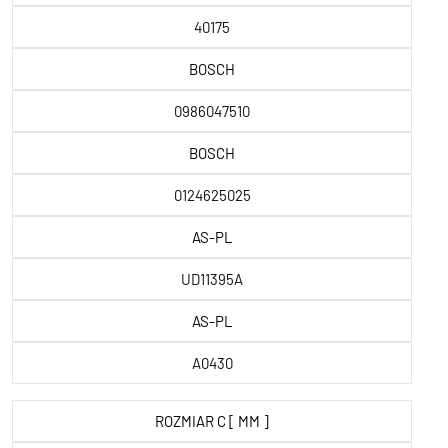
40175
BOSCH
0986047510
BOSCH
0124625025
AS-PL
UD11395A
AS-PL
A0430
ROZMIAR C [ MM ]