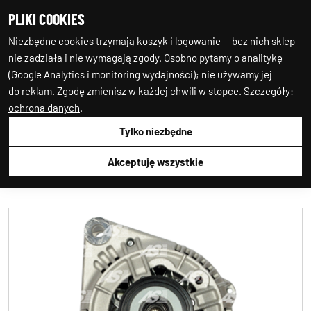
PLIKI COOKIES
0
0
Niezbędne cookies trzymają koszyk i logowanie — bez nich sklep
nie zadziała i nie wymagają zgody. Osobno pytamy o analitykę
(Google Analytics i monitoring wydajności); nie używamy jej
do reklam. Zgodę zmienisz w każdej chwili w stopce. Szczegóły:
ochrona danych
.
Tylko niezbędne
Auto-Starter24
1.ALTERNATOR
1.ALTERNATOR
AS-PL
A0264
Akceptuję wszystkie