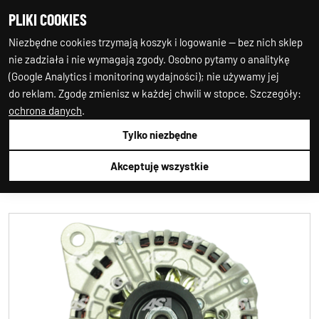
PLIKI COOKIES
0
0
Niezbędne cookies trzymają koszyk i logowanie — bez nich sklep
nie zadziała i nie wymagają zgody. Osobno pytamy o analitykę
(Google Analytics i monitoring wydajności); nie używamy jej
do reklam. Zgodę zmienisz w każdej chwili w stopce. Szczegóły:
ochrona danych
.
Tylko niezbędne
Auto-Starter24
1.ALTERNATOR
1.ALTERNATOR
AS-PL
A0251
Akceptuję wszystkie