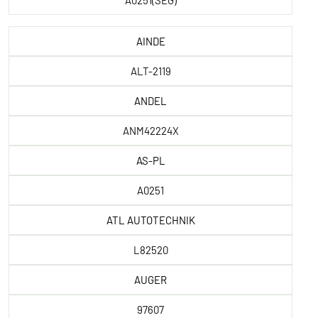
A0251(SEG)
AINDE
ALT-2119
ANDEL
ANM42224X
AS-PL
A0251
ATL AUTOTECHNIK
L82520
AUGER
97607