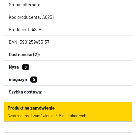
Grupa:
alternator
Kod producenta:
A0251
Producent:
AS-PL
EAN:
5901259455137
Dostępność (2):
Nysa
0
magazyn
0
Szybka dostawa:
Produkt na zamówienie
Czas realizacji zamówienia: 3-5 dni roboczych.