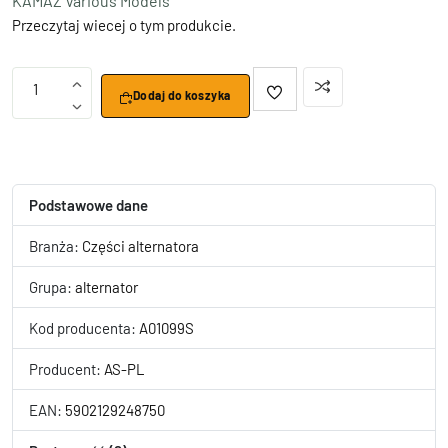
KAMAZ Various Models
Przeczytaj wiecej o tym produkcie.
1
Dodaj do koszyka
Podstawowe dane
Branża:
Części alternatora
Grupa:
alternator
Kod producenta:
A01099S
Producent:
AS-PL
EAN:
5902129248750