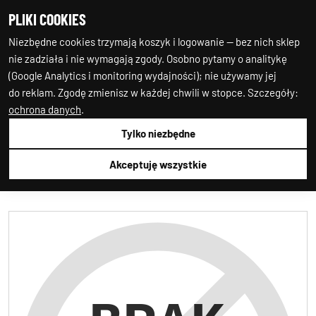
PLIKI COOKIES
0
0
Niezbędne cookies trzymają koszyk i logowanie — bez nich sklep
nie zadziała i nie wymagają zgody. Osobno pytamy o analitykę
(Google Analytics i monitoring wydajności); nie używamy jej
do reklam. Zgodę zmienisz w każdej chwili w stopce. Szczegóły:
ochrona danych
.
Tylko niezbędne
Auto-Starter24
1.ALTERNATOR
1.ALTERNATOR
AS-PL
A01099S
Akceptuję wszystkie