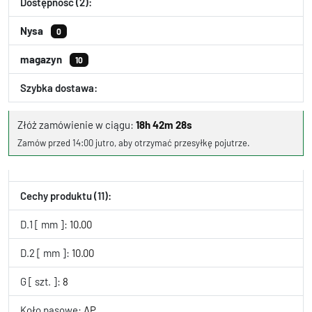
Dostępność (2):
Nysa
0
magazyn
10
Szybka dostawa:
Złóż zamówienie w ciągu:
18h 42m 28s
Zamów przed 14:00 jutro, aby otrzymać przesyłkę pojutrze.
Cechy produktu (11):
D.1 [ mm ]:
10.00
D.2 [ mm ]:
10.00
G [ szt. ]:
8
Koło pasowe:
AP