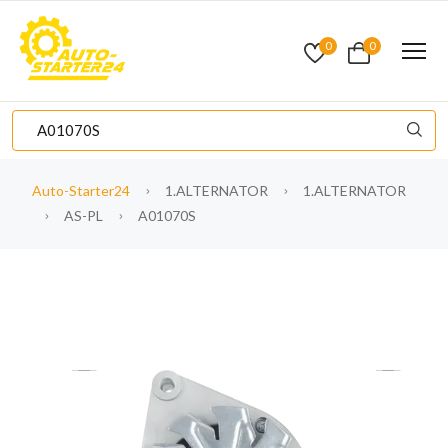
0
0
Auto-Starter24
1.ALTERNATOR
1.ALTERNATOR
AS-PL
A01070S