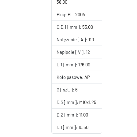
38.00
Plug:
PL_2004
O.D.1 [ mm ]:
55.00
Natężenie [ A ]:
110
Napięcie [ V ]:
12
L.1 [ mm ]:
176.00
Koło pasowe:
AP
G [ szt. ]:
6
D.3 [ mm ]:
M10x1.25
D.2 [ mm ]:
11.00
D.1 [ mm ]:
10.50