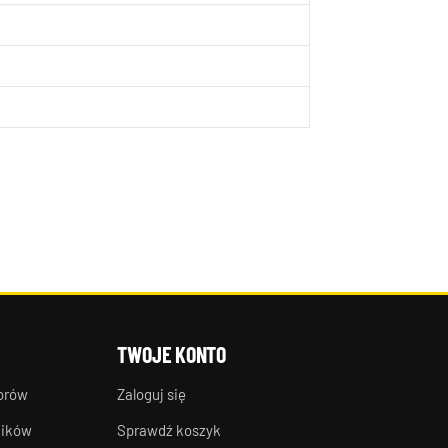
TWOJE KONTO
torów
Zaloguj się
ników
Sprawdź koszyk