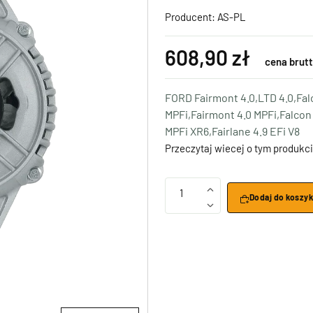
Producent:
AS-PL
608,90 zł
cena brut
FORD Fairmont 4.0,LTD 4.0,Falc
MPFi,Fairmont 4.0 MPFi,Falcon 
MPFi XR6,Fairlane 4.9 EFi V8
Przeczytaj wiecej o tym produkci
1
Dodaj do koszy