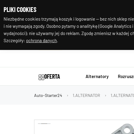
+48 602 244
Nasza
PLIKI COOKIES
977
lokalizacja
Niezbędne cookies trzymają koszyk i logowanie — bez nich sklep nie
i nie wymagają zgody. Osobno pytamy o analitykę (Google Analytics i
wydajności); nie używamy jej do reklam. Zgodę zmienisz w każdej ch
Szczegóły:
ochrona danych
.
OFERTA
Alternatory
Rozrusz
Auto-Starter24
1.ALTERNATOR
1.ALTERNA