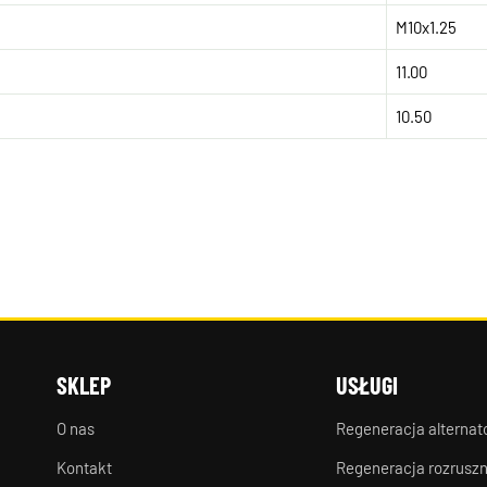
M10x1.25
11.00
10.50
SKLEP
USŁUGI
O nas
Regeneracja alterna
Kontakt
Regeneracja rozrusz