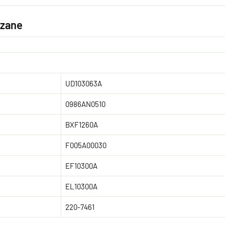
ązane
UD103063A
0986AN0510
BXF1260A
F005A00030
EF10300A
EL10300A
220-7461