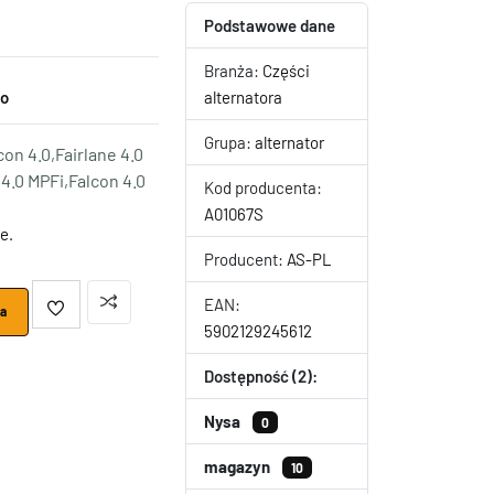
Podstawowe dane
Branża:
Części
to
alternatora
Grupa:
alternator
on 4.0,Fairlane 4.0
4.0 MPFi,Falcon 4.0
Kod producenta:
A01067S
e.
Producent:
AS-PL
EAN:
ka
5902129245612
Dostępność (2):
Nysa
0
magazyn
10