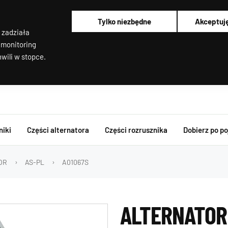
Pracujemy od poniedziałku do piątku od 8:00 do 16:00
Regenerujemy alternatory i rozruszniki od 2012 roku !
Tylko niezbędne
Akceptuj
Regenerujemy filtry cząstek stałych
 zadziała
Rozruszniki o Wysokim Momencie Obrotowym
Alternatory i rozruszniki OEM
 monitoring
wili w stopce.
niki
Części alternatora
Części rozrusznika
Dobierz po p
TOR
AS-PL
A01067S
ALTERNATOR