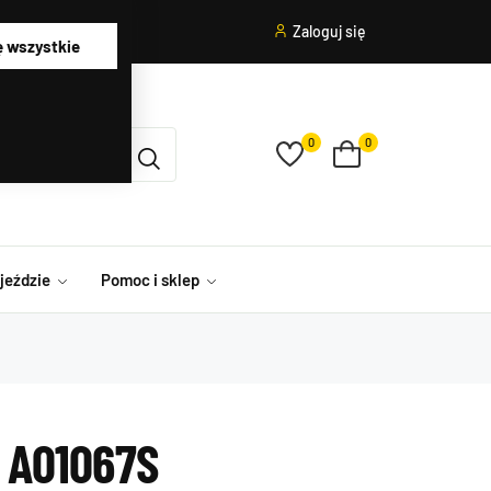
Zaloguj się
ę wszystkie
0
0
ojeździe
Pomoc i sklep
 A01067S