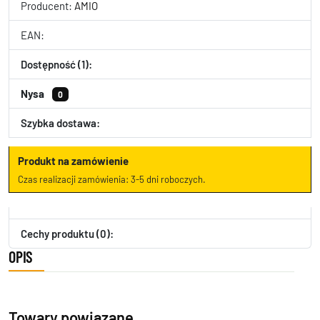
Producent:
AMIO
EAN:
Dostępność (1):
Nysa
0
Szybka dostawa:
Produkt na zamówienie
Czas realizacji zamówienia: 3-5 dni roboczych.
Cechy produktu (0):
OPIS
Towary powiązane