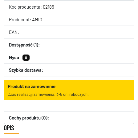
Kod producenta:
02185
Producent:
AMIO
EAN:
Dostępność (1):
Nysa
0
Szybka dostawa:
Produkt na zamówienie
Czas realizacji zamówienia: 3-5 dni roboczych.
Cechy produktu (0):
OPIS