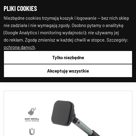
PLIKI COOKIES
0
0
Niezbędne cookies trzymają koszyk i logowanie — bez nich sklep
nie zadziała i nie wymagają zgody. Osobno pytamy o analitykę
(Google Analytics i monitoring wydajności); nie używamy jej
do reklam. Zgodę zmienisz w każdej chwili w stopce. Szczegóły:
ochrona danych
.
Tylko niezbędne
Auto-Starter24
AKCESORIA GSM
UCHWYTY DO
TELEFONÓW
AMIO
02185
Akceptuję wszystkie