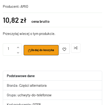
Producent:
AMIO
10,82 zł
cena brutto
Przeczytaj wiecej o tym produkcie.
1
Dodaj do koszyka
Podstawowe dane
Branża:
Części alternatora
Grupa:
uchwyty-do-telefonow
Kod producenta:
01705