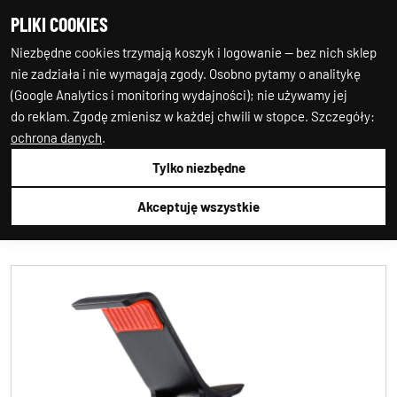
PLIKI COOKIES
0
0
Niezbędne cookies trzymają koszyk i logowanie — bez nich sklep
nie zadziała i nie wymagają zgody. Osobno pytamy o analitykę
(Google Analytics i monitoring wydajności); nie używamy jej
do reklam. Zgodę zmienisz w każdej chwili w stopce. Szczegóły:
ochrona danych
.
Tylko niezbędne
Auto-Starter24
AKCESORIA GSM
UCHWYTY DO
TELEFONÓW
AMIO
01705
Akceptuję wszystkie