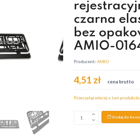
rejestracyj
czarna ela
bez opako
AMIO-016
Producent:
AMIO
4,51 zł
cena brutto
Przeczytaj wiecej o tym produkcie
Dodaj do kosz
1