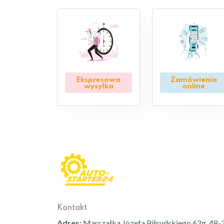
Ekspresowa
Zamówienia
wysyłka
online
Kontakt
Adres:
Marszałka Józefa Piłsudskiego 62g, 48-