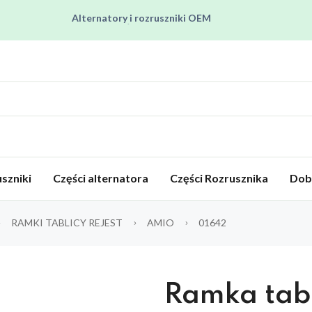
Alternatory i rozruszniki OEM
Pracujemy od poniedziałku do piątku od 8:00 do 16:00
Regenerujemy alternatory i rozruszniki od 2012 roku !
Regenerujemy filtry czastek stałych !
Rozruszniki o Wysokim Momencie Obrotowym
Alternatory i rozruszniki OEM
szniki
Części alternatora
Części Rozrusznika
Dob
RAMKI TABLICY REJEST
AMIO
01642
Ramka tab