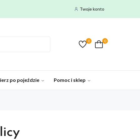
Twoje konto
0
0
ierz po pojeździe
Pomoc i sklep
licy