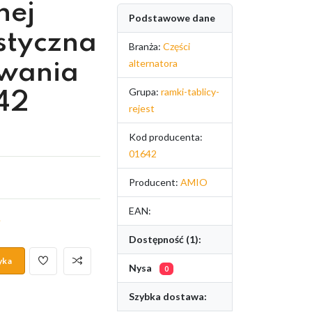
nej
Podstawowe dane
styczna
Branża:
Części
alternatora
wania
Grupa:
ramki-tablicy-
42
rejest
Kod producenta:
01642
Producent:
AMIO
EAN:
.
Dostępność (1):
yka
Nysa
0
Szybka dostawa: