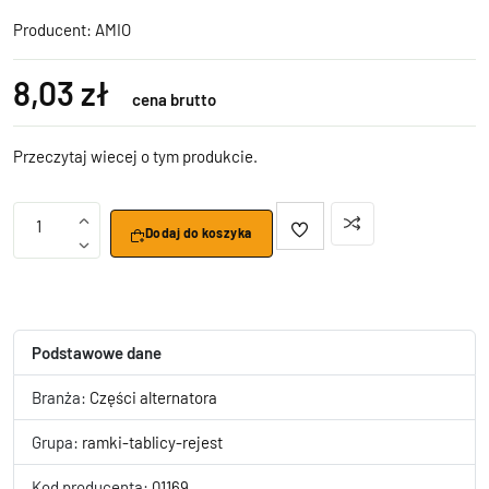
Producent:
AMIO
8,03 zł
cena brutto
Przeczytaj wiecej o tym produkcie.
1
Dodaj do koszyka
Podstawowe dane
Branża:
Części alternatora
Grupa:
ramki-tablicy-rejest
Kod producenta:
01169