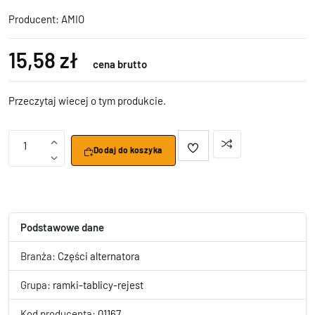
Producent:
AMIO
15,58 zł
cena brutto
Przeczytaj wiecej o tym produkcie.
1
Dodaj do koszyka
Podstawowe dane
Branża:
Części alternatora
Grupa:
ramki-tablicy-rejest
Kod producenta:
01167