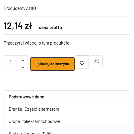
Producent:
AMIO
12,14 zł
cena brutto
Przeczytaj wiecej o tym produkcie.
1
Dodaj do koszyka
Podstawowe dane
Branża:
Części alternatora
Grupa:
folie-samochodowe
Kod producenta:
01652