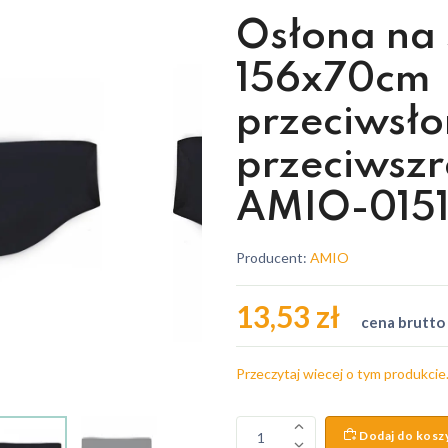
Osłona na
156x70cm
przeciwsł
przeciwsz
AMIO-015
Producent:
AMIO
13,53 zł
cena brutto
Przeczytaj wiecej o tym produkcie
Dodaj do kosz
1