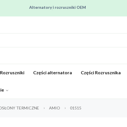
Alternatory i rozruszniki OEM
Pracujemy od poniedziałku do piątku od 8:00 do 16:00
Regenerujemy alternatory i rozruszniki od 2012 roku !
Regenerujemy filtry czastek stałych !
Rozruszniki o Wysokim Momencie Obrotowym
Alternatory i rozruszniki OEM
Rozruszniki
Części alternatora
Części Rozrusznika
pie
OSŁONY TERMICZNE
AMIO
01515