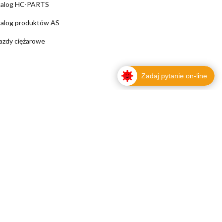
talog HC-PARTS
alog produktów AS
azdy ciężarowe
Zadaj pytanie on-line