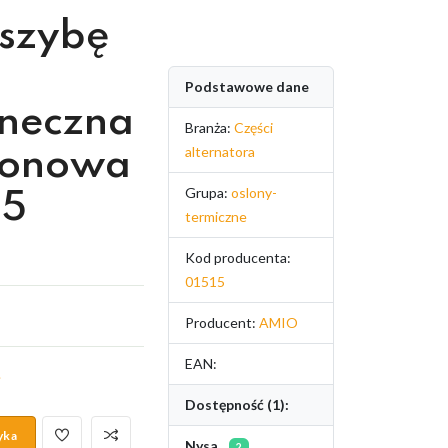
 szybę
Podstawowe dane
oneczna
Branża:
Części
alternatora
ronowa
Grupa:
oslony-
15
termiczne
Kod producenta:
01515
Producent:
AMIO
EAN:
.
Dostępność (1):
yka
Nysa
2