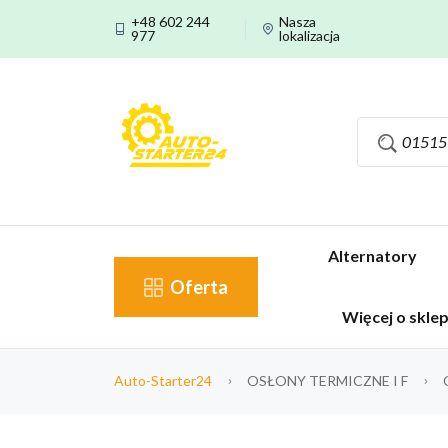
+48 602 244
Nasza
977
lokalizacja
Alternatory
Oferta
Więcej o skle
Auto-Starter24
OSŁONY TERMICZNE I F