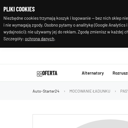
+48 602 244
Nasza
PLIKI COOKIES
977
lokalizacja
Niezbędne cookies trzymają koszyk i logowanie — bez nich sklep nie
i nie wymagają zgody. Osobno pytamy o analitykę (Google Analytics i
wydajności); nie używamy jej do reklam. Zgodę zmienisz w każdej ch
Szczegóły:
ochrona danych
.
OFERTA
Alternatory
Rozrusz
Auto-Starter24
MOCOWANIE ŁADUNKU
PAS