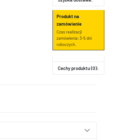
Produkt na
zamówienie
Czas realizacji
zamówienia: 3-5 dni
roboczych.
Cechy produktu (0):