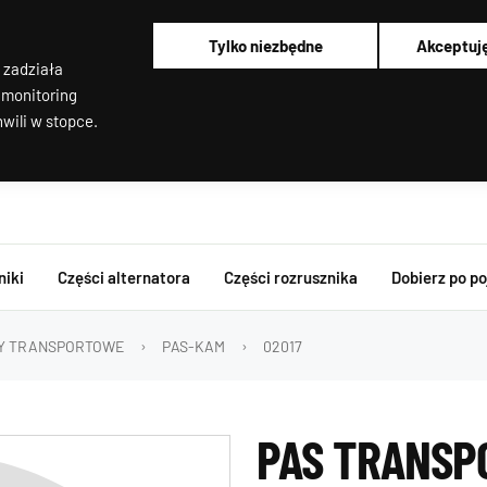
Pracujemy od poniedziałku do piątku od 8:00 do 16:00
Regenerujemy alternatory i rozruszniki od 2012 roku !
Tylko niezbędne
Akceptuj
Regenerujemy filtry cząstek stałych
 zadziała
Rozruszniki o Wysokim Momencie Obrotowym
Alternatory i rozruszniki OEM
 monitoring
wili w stopce.
niki
Części alternatora
Części rozrusznika
Dobierz po p
Y TRANSPORTOWE
PAS-KAM
02017
PAS TRANS