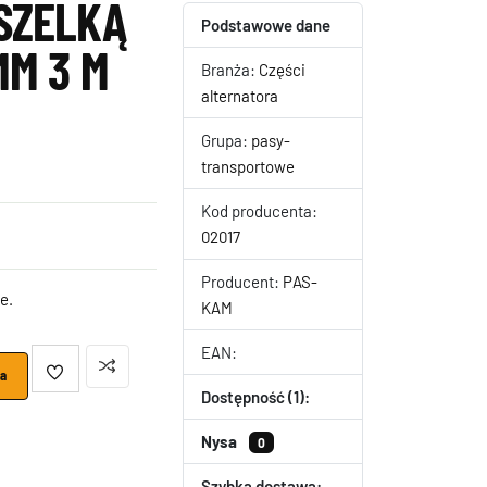
SZELKĄ
Podstawowe dane
MM 3 M
Branża:
Części
alternatora
Grupa:
pasy-
transportowe
Kod producenta:
02017
Producent:
PAS-
e.
KAM
EAN:
ka
Dostępność (1):
Nysa
0
Szybka dostawa: