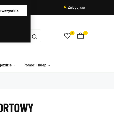
Zaloguj się
ę wszystkie
0
0
ojeździe
Pomoc i sklep
PORTOWY