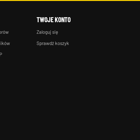
TWOJE KONTO
torów
Zaloguj się
ników
Sprawdź koszyk
P