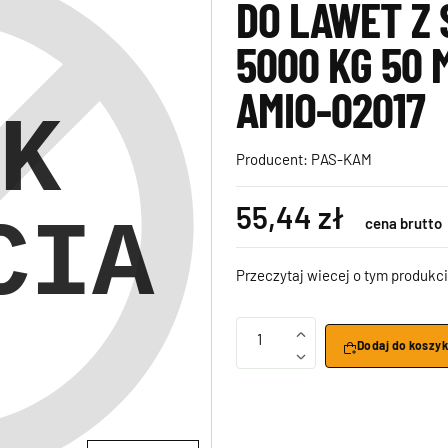
DO LAWET Z 
5000 KG 50 
AMIO-02017
Producent:
PAS-KAM
55,44 zł
cena brutto
Przeczytaj wiecej o tym produkci
1
Dodaj do koszy