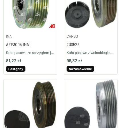
INA
CARGO
AFP3005(INA)
230523
Koła pasowe ze sprzęgłem jednokierunkowym AFP3005(INA)
Koło pasowe z wolnobiegiem 230523 (produkt INA)
81,22 zł
96,32 zł
Dostępny
Na zamówienie