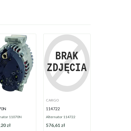
CARGO
70N
114722
rnator 11070N
Alternator 114722
20 zł
576,61 zł