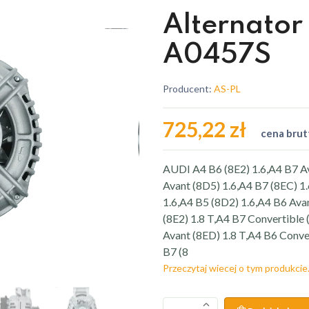
Alternator
A0457S
Producent:
AS-PL
725,22 zł
cena brut
AUDI A4 B6 (8E2) 1.6,A4 B7 A
Avant (8D5) 1.6,A4 B7 (8EC) 1
1.6,A4 B5 (8D2) 1.6,A4 B6 Avan
(8E2) 1.8 T,A4 B7 Convertible 
Avant (8ED) 1.8 T,A4 B6 Conve
B7 (8
Przeczytaj wiecej o tym produkcie