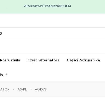
Pracujemy od poniedziałku do piątku od 8:00 do 16:00
Regenerujemy alternatory i rozruszniki od 2012 roku !
Regenerujemy filtry czastek stałych !
Rozruszniki o Wysokim Momencie Obrotowym
Alternatory i rozruszniki OEM
Rozruszniki
Części alternatora
Części Rozrusznika
pie
NATOR
AS-PL
A0457S