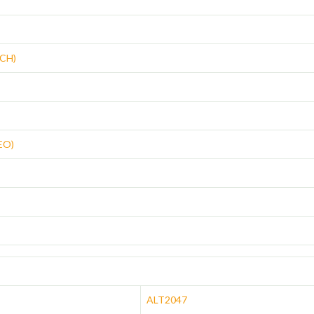
CH)
EO)
ALT2047