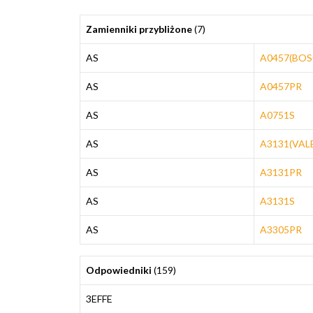
Zamienniki przybliżone
(7)
AS
A0457(BOS
AS
A0457PR
AS
A0751S
AS
A3131(VAL
AS
A3131PR
AS
A3131S
AS
A3305PR
Odpowiedniki
(159)
3EFFE