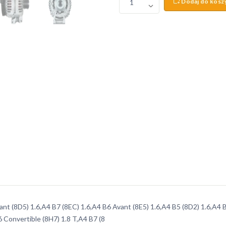
Dodaj do kosz
1
nt (8D5) 1.6,A4 B7 (8EC) 1.6,A4 B6 Avant (8E5) 1.6,A4 B5 (8D2) 1.6,A4 B
6 Convertible (8H7) 1.8 T,A4 B7 (8