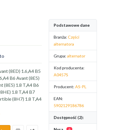
Podstawowe dane
Branża:
Części
alternatora
to
Grupa:
alternator
Kod producenta:
vant (8ED) 1.6,A4 B5
A0457S
.6,A4 B6 Avant (8E5)
t (8E5) 1.8 T,A4 B6
Producent:
AS-PL
(8HE) 1.8 T,A4 B7
rtible (8H7) 1.8 T,A4
EAN:
5902129186786
.
Dostępność (2):
Nysa
0