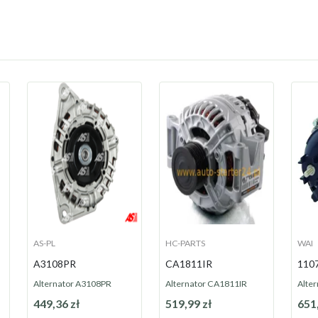
AS-PL
HC-PARTS
WAI
A3108PR
CA1811IR
110
Alternator A3108PR
Alternator CA1811IR
Alte
449,36 zł
519,99 zł
651,