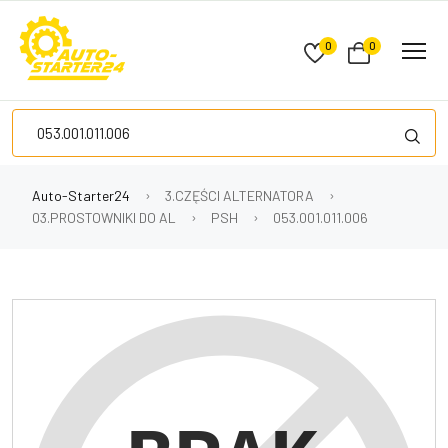
0
0
Auto-Starter24
3.CZĘŚCI ALTERNATORA
03.PROSTOWNIKI DO AL
PSH
053.001.011.006