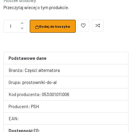
Mostek diodowy
Przeczytaj wiecej o tym produkcie.
1
Dodaj do koszyka
Podstawowe dane
Branża:
Części alternatora
Grupa:
prostowniki-do-al
Kod producenta:
053.001.011.006
Producent:
PSH
EAN:
Dostępność (1):