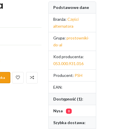
a
Podstawowe dane
Branża:
Części
alternatora
Grupa:
prostowniki-
do-al
Kod producenta:
.
053.000.931.016
Producent:
PSH
yka
EAN:
Dostępność (1):
Nysa
0
Szybka dostawa: