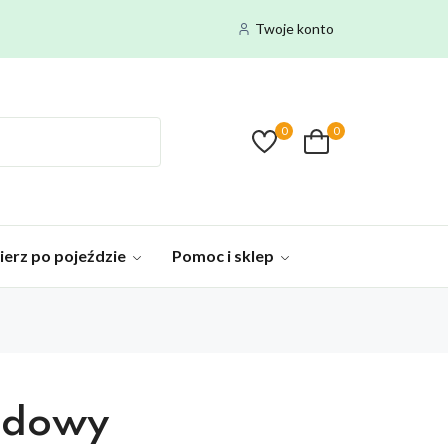
Twoje konto
0
0
ierz po pojeździe
Pomoc i sklep
odowy