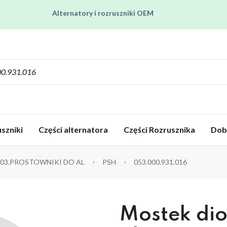
Alternatory i rozruszniki OEM
Pracujemy od poniedziałku do piątku od 8:00 do 16:00
Regenerujemy alternatory i rozruszniki od 2012 roku !
Regenerujemy filtry czastek stałych !
Rozruszniki o Wysokim Momencie Obrotowym
Alternatory i rozruszniki OEM
szniki
Części alternatora
Części Rozrusznika
Dob
03.PROSTOWNIKI DO AL
PSH
053.000.931.016
Mostek di