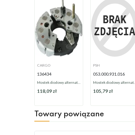
CARGO
PSH
136434
053.000.931.016
Mostek diodowy alternatora 136434
Mostek diod
118,09 zł
105,79 zł
Na zamówienie
Na zamówienie
Towary powiązane