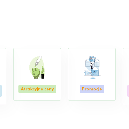
Atrakcyjne ceny
Promocje