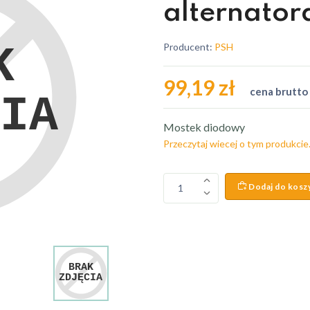
alternator
Producent:
PSH
99,19 zł
cena brutto
Mostek diodowy
Przeczytaj wiecej o tym produkcie
Dodaj do kosz
1