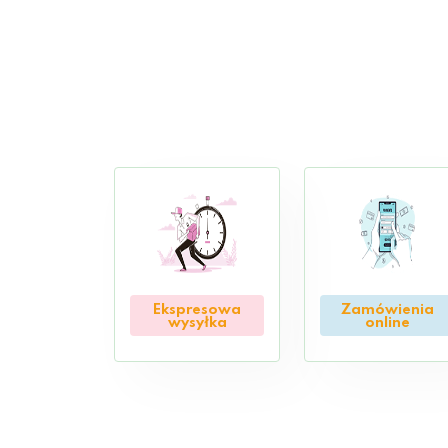
Ekspresowa
Zamówienia
wysyłka
online