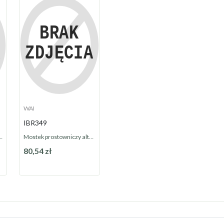
WAI
IBR349
owy alternatora
Mostek prostowniczy alternatora IBR349
80,54 zł
Na zamówienie