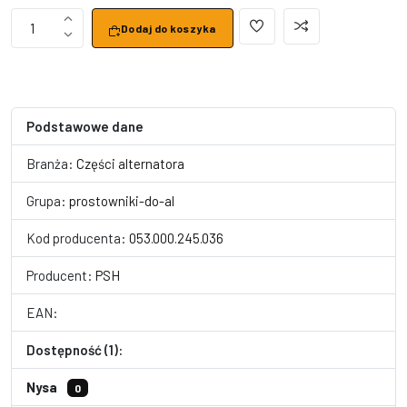
1
Dodaj do koszyka
Podstawowe dane
Branża:
Części alternatora
Grupa:
prostowniki-do-al
Kod producenta:
053.000.245.036
Producent:
PSH
EAN:
Dostępność (1):
Nysa
0